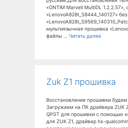
русским.Для восстановления те
«ONTIM Marvell MultiDL 1.2.2.57»
«LenovoA828t_S8444_140127» без
«LenovoA828t_S9569_140310_Patc
мультиязычная прошивка «Lenovo
Lenovo
файлы …
Читать далее
A828t
прошивка
Zuk Z1 прошивка
Восстановление прошивки будем 
Загружаем на ПК драйвера ZUK Z
QPST для прошивки с помощью к
для ZUK Z1, драйвер hs-qualcom