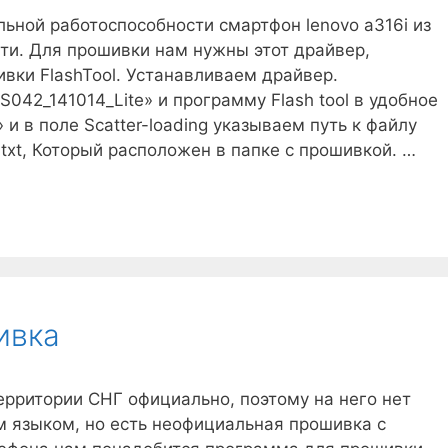
льной работоспособности смартфон lenovo a316i из
и. Для прошивки нам нужны этот драйвер,
вки FlashTool. Устанавливаем драйвер.
042_141014_Lite» и программу Flash tool в удобное
» и в поле Scatter-loading указываем путь к файлу
txt, Который расположен в папке с прошивкой. …
ивка
ерритории СНГ официально, поэтому на него нет
м языком, но есть неофициальная прошивка с