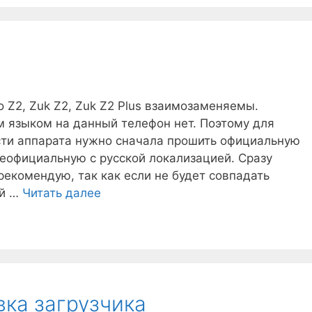
загрузчика
 Z2, Zuk Z2, Zuk Z2 Plus взаимозаменяемы.
 языком на данный телефон нет. Поэтому для
сти аппарата нужно сначала прошить официальную
неофициальную с русской локализацией. Сразу
екомендую, так как если не будет совпадать
Zuk
ой …
Читать далее
Z2
прошивка
вка загрузчика