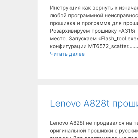
Инструкция как вернуть к изнача
любой программной неисправност
прошивка и программа для проши
Розархивируем прошивку «A316i_S
место. Запускаем «Flash_tool.exe
конфигурации MT6572_scatter…….
Lenovo
Читать далее
A316i
прошивка
Lenovo A828t прош
Lenovo A828t не продавался на т
оригинальной прошивки с русски