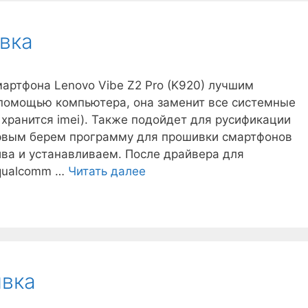
вка
артфона Lenovo Vibe Z2 Pro (K920) лучшим
 помощью компьютера, она заменит все системные
е хранится imei). Также подойдет для русификации
ервым берем программу для прошивки смартфонов
хива и устанавливаем. После драйвера для
Lenovo
 qualcomm …
Читать далее
K920
прошивка
ивка