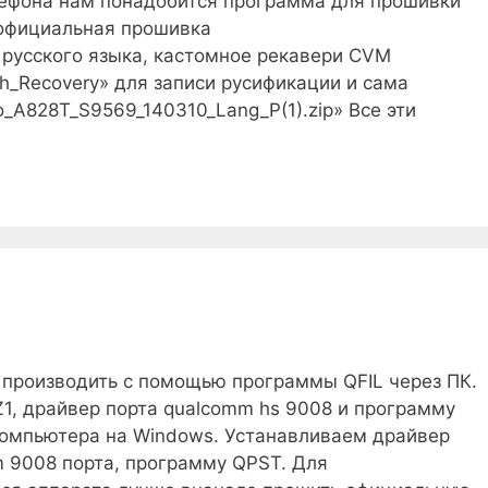
лефона нам понадобится программа для прошивки
, официальная прошивка
 русского языка, кастомное рекавери CVM
h_Recovery» для записи русификации и сама
_A828T_S9569_140310_Lang_P(1).zip» Все эти
производить с помощью программы QFIL через ПК.
1, драйвер порта qualcomm hs 9008 и программу
омпьютера на Windows. Устанавливаем драйвер
m 9008 порта, программу QPST. Для