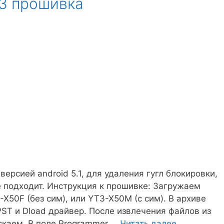
 3 прошивка
ерсией android 5.1, для удаления гугл блокировки,
 подходит. Инструкция к прошивке: Загружаем
X50F (без сим), или YT3-X50M (с сим). В архиве
ST и Dload драйвер. После извлечения файлов из
Lenovo
ускаем. В поле Programmer …
Читать далее