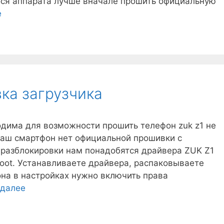
ся аппарата лучше вначале прошить официальную
Zuk
е
Z1
прошивка
ка загрузчика
одима для возможности прошить телефон zuk z1 не
 наш смартфон нет официальной прошивки с
 разблокировки нам понадобятся драйвера ZUK Z1
boot. Устанавливаете драйвера, распаковываете
она в настройках нужно включить права
Zuk
 далее
Z1
разблокировка