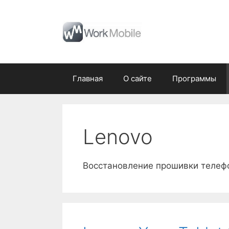
Перейти
к
содержимому
Главная
О сайте
Программы
Lenovo
Восстановление прошивки телеф