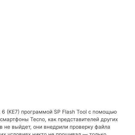
 6 (KE7) программой SP Flash Tool с помощью
 смартфоны Tecno, как представителей других
в не выйдет, они внедрили проверку файла
их условиях никто не прошивал — только