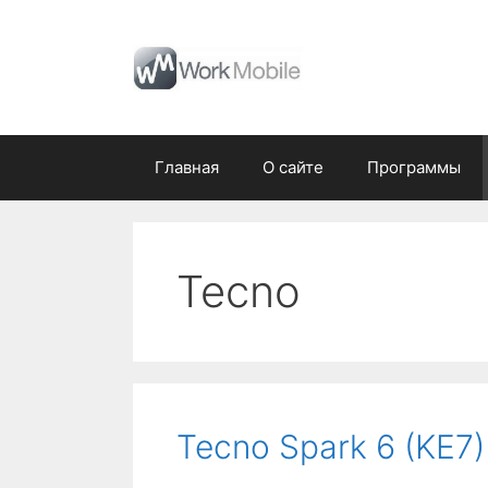
Перейти
к
содержимому
Главная
О сайте
Программы
Tecno
Tecno Spark 6 (KE7